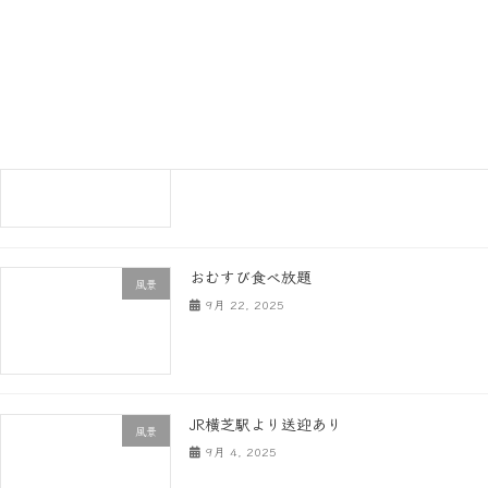
地域が共鳴する【宇宙のおむすび】
10月 11, 2025
大人の農園つくり
風景
10月 9, 2025
おむすび食べ放題
風景
9月 22, 2025
JR横芝駅より送迎あり
風景
9月 4, 2025