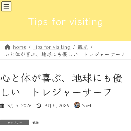
コ
ナ
ン
ビ
Tips for visiting
テ
ゲ
ン
ー
ツ
シ
へ
ョ
home
Tips for visiting
観光
ス
ン
心と体が喜ぶ、地球にも優しい トレジャーサーフ
キ
に
ッ
移
プ
動
心と体が喜ぶ、地球にも優
しい トレジャーサーフ
最
3月 5, 2026
3月 5, 2026
Yoichi
終
更
観光
新
カテゴリー
日